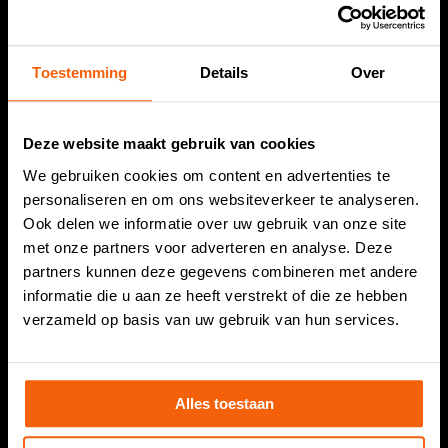
info@dirksvishandel.nl
Openingstijden
Toestemming
Details
Over
Maandag:
Gesloten
Dinsdag:
08.30 tot 18.00 uur
Deze website maakt gebruik van cookies
Woensdag:
08.30 tot 18.00 uur
We gebruiken cookies om content en advertenties te
Donderdag:
08.30 tot 18.00 uur
personaliseren en om ons websiteverkeer te analyseren.
Vrijdag:
06.00 tot 18.00 uur
Ook delen we informatie over uw gebruik van onze site
Zaterdag:
08.00 tot 18.00 uur
met onze partners voor adverteren en analyse. Deze
Zondag:
Gesloten
partners kunnen deze gegevens combineren met andere
informatie die u aan ze heeft verstrekt of die ze hebben
verzameld op basis van uw gebruik van hun services.
Vestiging Noordwijk
Alles toestaan
Dirks Vishandel
Bomstraat 25