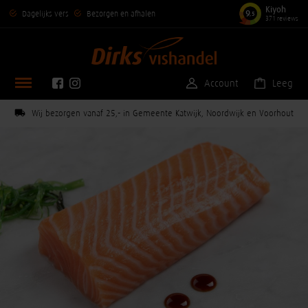
Kiyoh
9
Dagelijks vers
Bezorgen en afhalen
,5
371 reviews
Account
Leeg
Wij bezorgen vanaf 25,- in Gemeente Katwijk, Noordwijk en Voorhout