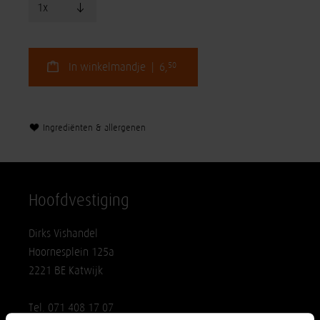
50
In winkelmandje | 6,
Ingrediënten & allergenen
Hoofdvestiging
Dirks Vishandel
Hoornesplein 125a
2221 BE Katwijk
Tel. 071 408 17 07