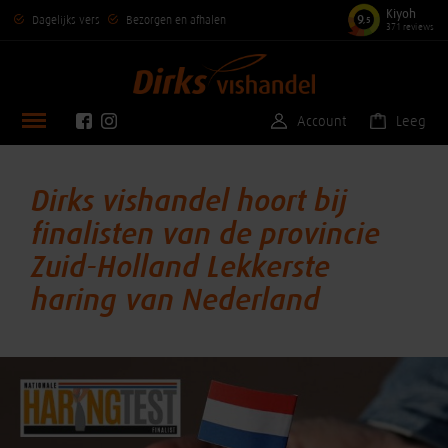
Kiyoh
9
Dagelijks vers
Bezorgen en afhalen
,5
371 reviews
Account
Leeg
Dirks vishandel hoort bij
finalisten van de provincie
Zuid-Holland Lekkerste
haring van Nederland