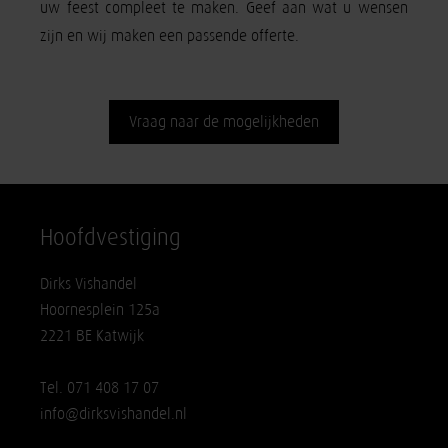
uw feest compleet te maken. Geef aan wat u wensen
zijn en wij maken een passende offerte.
Vraag naar de mogelijkheden
Hoofdvestiging
Dirks Vishandel
Hoornesplein 125a
2221 BE Katwijk
Tel. 071 408 17 07
info@dirksvishandel.nl