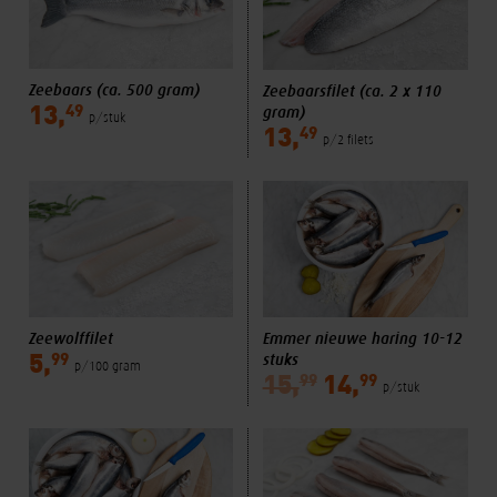
Zeebaars (ca. 500 gram)
Zeebaarsfilet (ca. 2 x 110
gram)
49
13,
p/stuk
49
13,
p/2 filets
Zeewolffilet
Emmer nieuwe haring 10-12
stuks
99
5,
p/100 gram
99
99
15,
14,
p/stuk