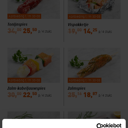
Aanbieding t/m 30-08
Aanbieding t/m 30-08
Tonijnspies
Vispakketje
00
50
00
25
34,
25,
19,
14,
p/4 stuks
p/4 stuks
Aanbieding t/m 30-08
Aanbieding t/m 30-08
Zalm-kabeljauwspies
Zalmspies
00
50
16
87
30,
22,
25,
18,
p/4 stuks
p/4 stuks