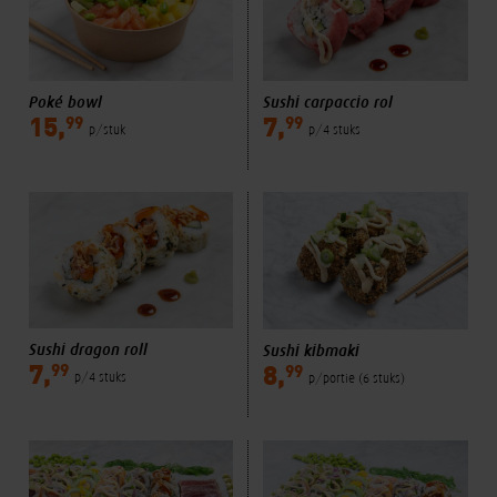
Poké bowl
Sushi carpaccio rol
99
99
15,
7,
p/stuk
p/4 stuks
Sushi dragon roll
Sushi kibmaki
99
99
7,
8,
p/4 stuks
p/portie (6 stuks)