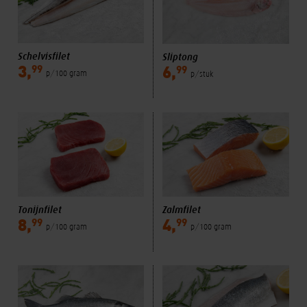
Schelvisfilet
Sliptong
99
99
3,
6,
p/100 gram
p/stuk
Tonijnfilet
Zalmfilet
99
99
8,
4,
p/100 gram
p/100 gram