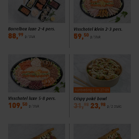
Borrelbox luxe 2-4 pers.
Visschotel klein 2-3 pers.
99
50
88,
59,
p/stuk
p/stuk
Aanbieding t/m 27-09
Visschotel luxe 5-8 pers.
Crispy poké bowl
50
98
98
109,
31,
23,
p/stuk
p/2 stuks