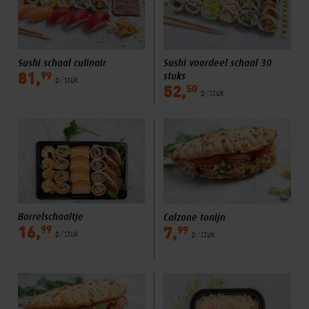
Sushi schaal culinair
Sushi voordeel schaal 30
stuks
99
81,
p/stuk
50
52,
p/stuk
Borrelschaaltje
Calzone tonijn
99
99
16,
7,
p/stuk
p/stuk