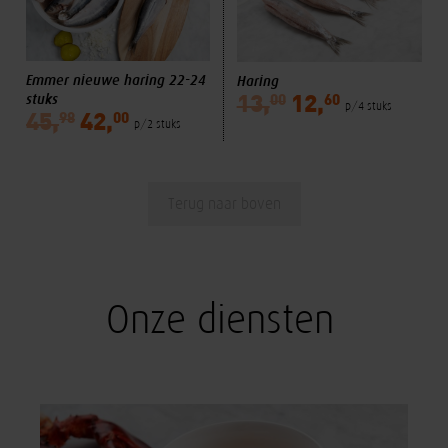
Emmer nieuwe haring 22-24
Haring
stuks
00
60
13,
12,
p/4 stuks
98
00
45,
42,
p/2 stuks
Terug naar boven
Onze diensten