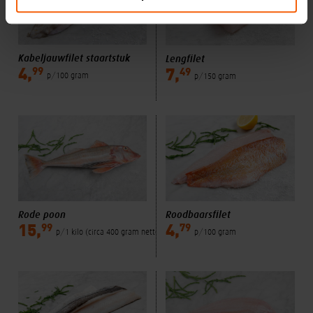
Kabeljauwfilet staartstuk
Lengfilet
99
49
4,
7,
p/100 gram
p/150 gram
Rode poon
Roodbaarsfilet
99
79
15,
4,
p/1 kilo (circa 400 gram netto)
p/100 gram