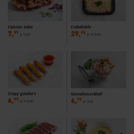
Calzone zalm
Crabdiable
99
96
7,
29,
p/stuk
p/4 stuks
Crispy gamba's
Garnalencocktail
99
79
6,
6,
p/4 stuks
p/stuk