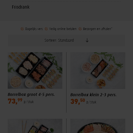
Frisdrank
Dagelijks vers
Veilig online betalen
Bezorgen en afhalen*
Sorteer:
Borrelbox groot 4-5 pers.
Borrelbox klein 2-3 pers.
99
50
73,
39,
p/stuk
p/stuk