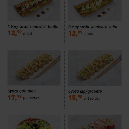
Crispy sushi sandwich tonijn
Crispy sushi sandwich zalm
99
99
12,
12,
p/stuk
p/stuk
Gyoza garnalen
Gyoza kip/groente
98
98
17,
15,
p/2 porties
p/2 porties