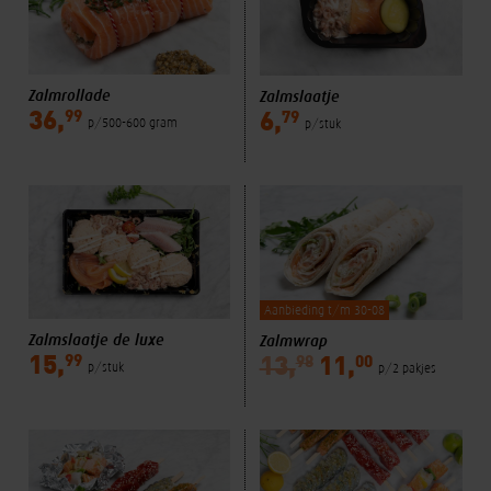
Zalmrollade
Zalmslaatje
99
79
36,
6,
p/500-600 gram
p/stuk
Aanbieding t/m 30-08
Zalmslaatje de luxe
Zalmwrap
99
98
00
15,
13,
11,
p/stuk
p/2 pakjes