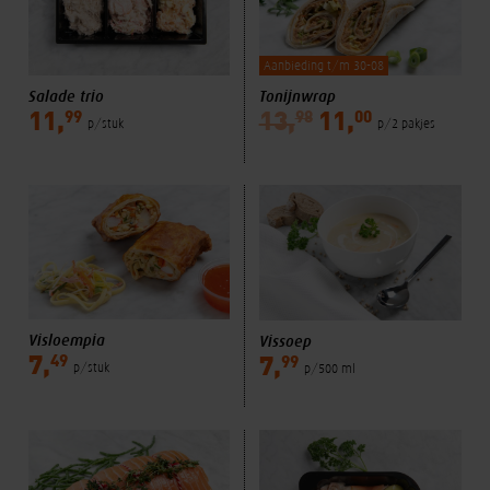
Aanbieding t/m 30-08
Salade trio
Tonijnwrap
99
98
00
11,
13,
11,
p/stuk
p/2 pakjes
Visloempia
Vissoep
49
99
7,
7,
p/stuk
p/500 ml