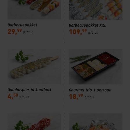
Barbecuepakket
Barbecuepakket XXL
99
99
29,
109,
p/stuk
p/stuk
Gambaspies in knoflook
Gourmet trio 1 persoon
50
99
4,
18,
p/stuk
p/stuk