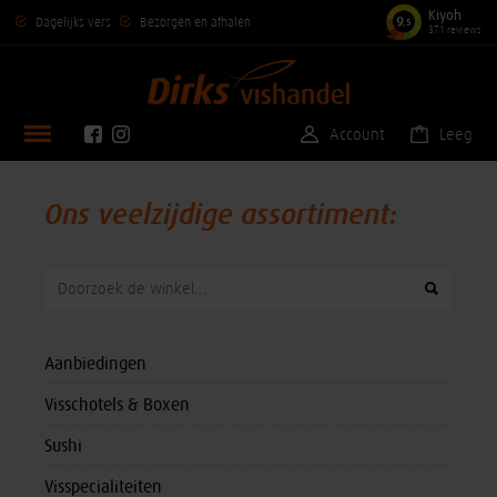
Kiyoh
9
Dagelijks vers
Bezorgen en afhalen
,5
371 reviews
Account
Leeg
Ons veelzijdige assortiment
:
Aanbiedingen
Visschotels & Boxen
Sushi
Visspecialiteiten