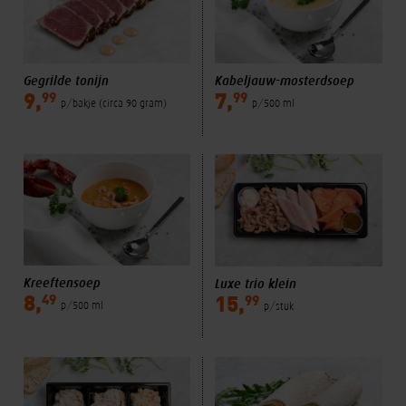
Gegrilde tonijn
Kabeljauw-mosterdsoep
99
99
9,
7,
p/bakje (circa 90 gram)
p/500 ml
Kreeftensoep
Luxe trio klein
49
99
8,
15,
p/500 ml
p/stuk