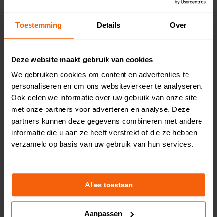
Toestemming
Details
Over
Dorade (ca. 450 gram)
Dorade filet (ca. 2 x 125
gram)
99
11,
p/stuk
Deze website maakt gebruik van cookies
99
12,
p/2 filets
We gebruiken cookies om content en advertenties te
personaliseren en om ons websiteverkeer te analyseren.
Ook delen we informatie over uw gebruik van onze site
met onze partners voor adverteren en analyse. Deze
partners kunnen deze gegevens combineren met andere
informatie die u aan ze heeft verstrekt of die ze hebben
verzameld op basis van uw gebruik van hun services.
Heilbotfilet
Kabeljauwfilet rugstuk
99
49
7,
5,
p/100 gram
p/100 gram
Alles toestaan
Aanpassen