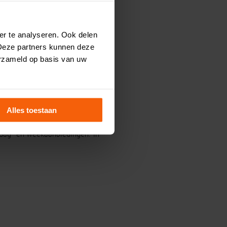
er te analyseren. Ook delen
In totaal zijn er inclusief de
 Deze partners kunnen deze
erzameld op basis van uw
 Voorhout runnen goede mede-
ok zijn vrouw Lisanne is een
Alles toestaan
 dag- en weekaanbiedingen. In