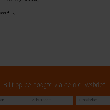
s 2 + 2 GRATIS (mixen mag)
voor € 12,50
Blijf op de hoogte via de nieuwsbrief!