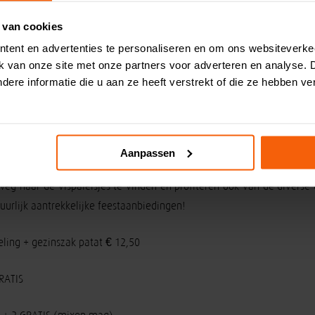
 van cookies
tent en advertenties te personaliseren en om ons websiteverke
an het vak is er veel enthousiasme in het team van Dirks Vishandel. 
ik van onze site met onze partners voor adverteren en analyse.
 medewerkers in dienst.
ere informatie die u aan ze heeft verstrekt of die ze hebben v
oordwijk), zijn broer Martijn en Machiel Kuiper die de winkel in
 de pijlers van het bedrijf’ prijst Zandbergen zijn collega’s. O
l werk uit handen zodat Dirk zich kan richten op ondernemen.
Aanpassen
weg naar de vispaleisjes te vinden en profiteren ook van de diverse
uurlijk aantrekkelijke feestaanbiedingen!
ling + gezinszak patat € 12,50
RATIS