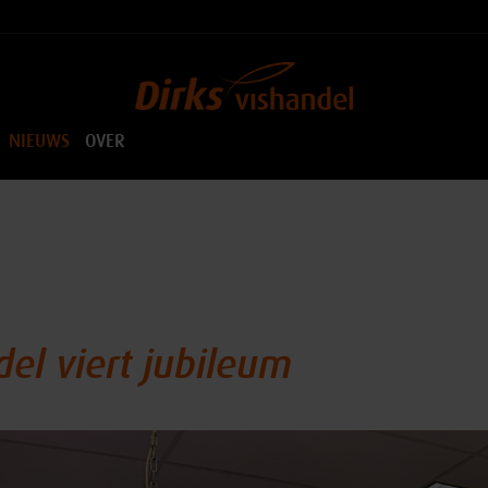
NIEUWS
OVER
del viert jubileum