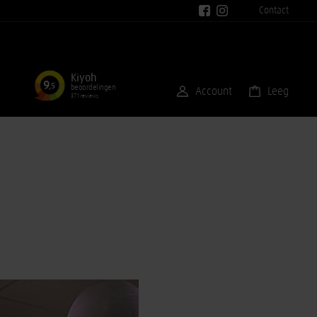
Contact
Kiyoh
9
,5
beoordelingen
Account
Leeg
371 reviews