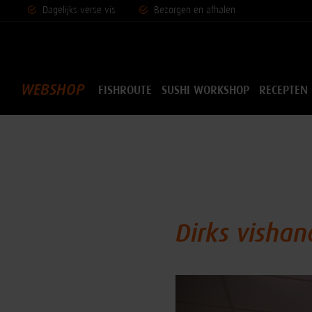
Dagelijks vers
e vis
Bezorgen en afhalen
WEBSHOP
FISHROUTE
SUSHI WORKSHOP
RECEPTEN
Dirks vishan