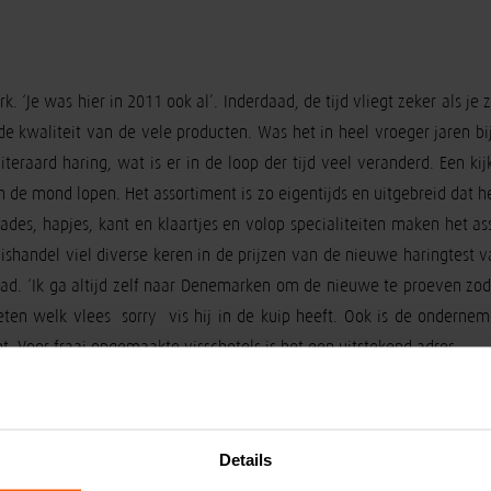
irk. ‘Je was hier in 2011 ook al’. Inderdaad, de tijd vliegt zeker als je 
e kwaliteit van de vele producten. Was het in heel vroeger jaren bij 
eraard haring, wat is er in de loop der tijd veel veranderd. Een kij
n de mond lopen. Het assortiment is zo eigentijds en uitgebreid dat h
ades, hapjes, kant en klaartjes en volop specialiteiten maken het 
vishandel viel diverse keren in de prijzen van de nieuwe haringtest 
d. ‘Ik ga altijd zelf naar Denemarken om de nieuwe te proeven zodat
ten welk vlees- sorry- vis hij in de kuip heeft. Ook is de onderne
ent. Voor fraai opgemaakte visschotels is het een uitstekend adres.
Details