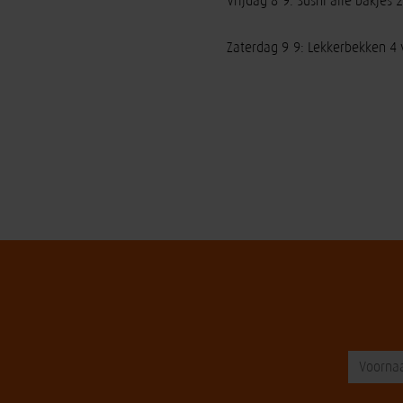
Vrijdag 8-9: Sushi alle bakje
Zaterdag 9-9: Lekkerbekken 4 