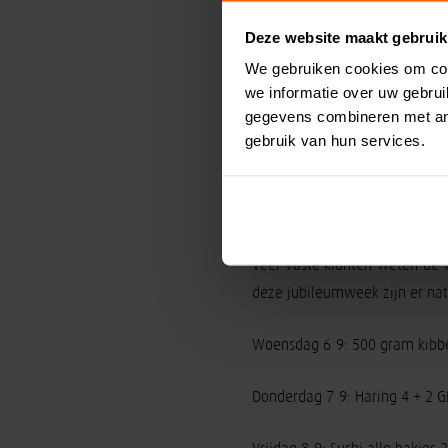
Deze website maakt gebruik
We gebruiken cookies om con
Naast liefde voor en kennis v
we informatie over uw gebru
parttimers zo’n kleine veertig
gegevens combineren met and
gebruik van hun services.
‘Ik heb in Arco Houwaart (N
vennoten en zij vormen mede
alleskunner en neemt hem vee
Veel vaste klanten weten de 
deze jubileumweek zijn er nat
Woensdag 6-9: 500 gram kibbe
Donderdag 7-9: Haring 4 + 2 G