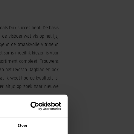
zoals Dirk succes hebt. De basis
de visboer wat vis op het ijs,
kje in de smaakvolle vitrine in
et soms moeilijk kiezen is voor
assortiment compleet. Trouwens
van het Leidsch Dagblad en ook
 ik weet hoe de kwaliteit is’
mer altijd op zoek naar nieuwe
Over