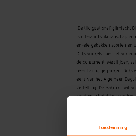
‘De tijd gaat snel’ glimlacht D
is uiteraard vakmanschap en d
enkele gebakken soorten en uit
Dirks winkels doet het water i
de consument. Maaltijden, sal
over haring gesproken: Dirks 
eens van het Algemeen Dagbla
vertelt hij. De vakman wil we
creaties in het rijke assortim
Toestemming
Goed en enthousiast team