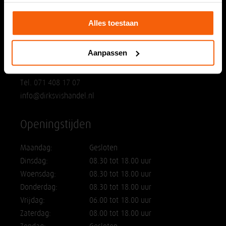
Hoofdvestiging
Alles toestaan
Dirks Vishandel
Hoornesplein 125a
Aanpassen
2221 BE Katwijk
Tel. 071 408 17 07
info@dirksvishandel.nl
Openingstijden
Maandag:
Gesloten
Dinsdag:
08.30 tot 18.00 uur
Woensdag:
08.30 tot 18.00 uur
Donderdag:
08.30 tot 18.00 uur
Vrijdag:
06.00 tot 18.00 uur
Zaterdag:
08.00 tot 18.00 uur