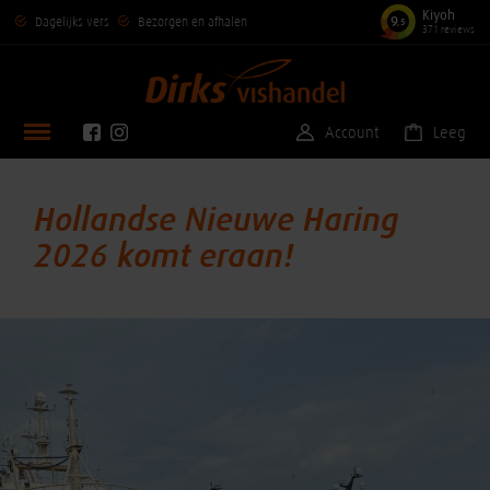
Kiyoh
9
Dagelijks vers
Bezorgen en afhalen
,5
371 reviews
Account
Leeg
Hollandse Nieuwe Haring
2026 komt eraan!