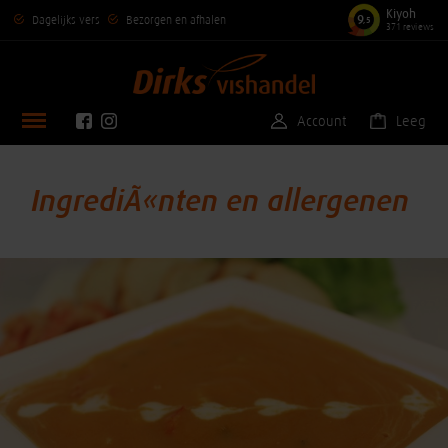
Kiyoh
9
Dagelijks vers
Bezorgen en afhalen
,5
371 reviews
Account
Leeg
IngrediÃ«nten en allergenen