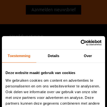
Aanmelden nieuwsbrief
Hoofdvestiging
Dirks Vishandel
Hoornesplein 125a
Toestemming
Details
Over
2221 BE Katwijk
Tel. 071 408 17 07
Deze website maakt gebruik van cookies
info@dirksvishandel.nl
We gebruiken cookies om content en advertenties te
personaliseren en om ons websiteverkeer te analyseren.
Openingstijden
Ook delen we informatie over uw gebruik van onze site
met onze partners voor adverteren en analyse. Deze
partners kunnen deze gegevens combineren met andere
Maandag:
Gesloten