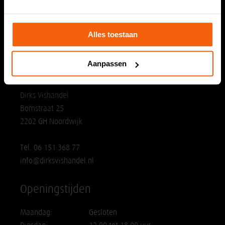
Zaterdag:
08.00 tot 18.00 uur
Zondag:
Gesloten
Alles toestaan
Aanpassen
Vestiging Noordwijk
Dirks Vishandel
Bomstraat 25
2202 GH Noordwijk
Tel. 06 151 368 77
info@dirksvishandel.nl
Openingstijden
Maandag:
Gesloten