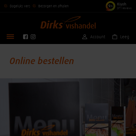
Kiyoh
9
Dagelijks vers
Bezorgen en afhalen
,5
371 reviews
Account
Leeg
Online bestellen