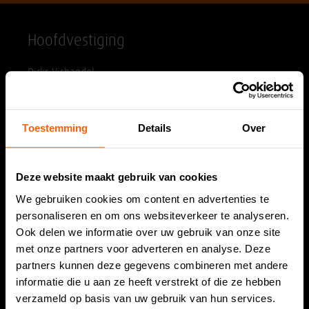
Hoofdvestiging
Dirks Vishandel
Hoornesplein 125a
2221 BE Katwijk
Toestemming
Details
Over
Tel. 071 408 17 07
info@dirksvishandel.nl
Deze website maakt gebruik van cookies
Openingstijden
We gebruiken cookies om content en advertenties te
personaliseren en om ons websiteverkeer te analyseren.
Ook delen we informatie over uw gebruik van onze site
Maandag:
Gesloten
met onze partners voor adverteren en analyse. Deze
Dinsdag:
08.30 tot 18.00 uur
partners kunnen deze gegevens combineren met andere
Woensdag:
08.30 tot 18.00 uur
informatie die u aan ze heeft verstrekt of die ze hebben
Donderdag:
08.30 tot 18.00 uur
verzameld op basis van uw gebruik van hun services.
Vrijdag:
06.00 tot 18.00 uur