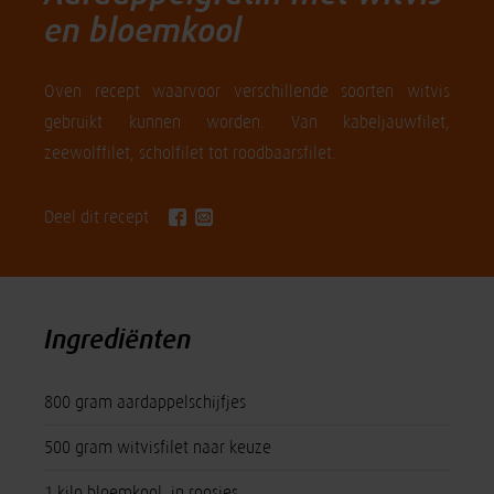
en bloemkool
Oven recept waarvoor verschillende soorten witvis
gebruikt kunnen worden. Van kabeljauwfilet,
zeewolffilet, scholfilet tot roodbaarsfilet.
Deel dit recept
Ingrediënten
800 gram aardappelschijfjes
500 gram witvisfilet naar keuze
1 kilo bloemkool, in roosjes