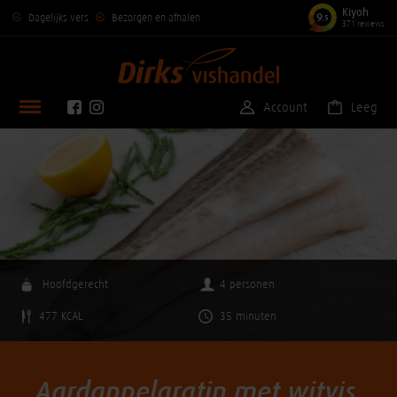
Kiyoh
9
Dagelijks vers
Bezorgen en afhalen
,5
371 reviews
Account
Leeg
Hoofdgerecht
4 personen
477 KCAL
35 minuten
Aardappelgratin met witvis