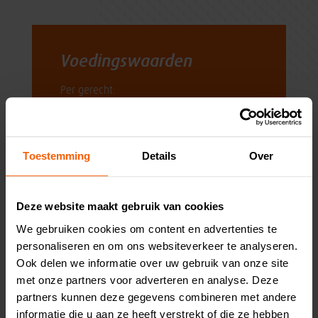
Voedingswaarden
Per gerecht:
Energie
477 kcal
Toestemming
Details
Over
Vet
12,9 gram
Verzadigd vet
3,7 gram
Deze website maakt gebruik van cookies
Eiwit
34,7 gram
We gebruiken cookies om content en advertenties te
personaliseren en om ons websiteverkeer te analyseren.
Koolhydraten
49,6 gram
Ook delen we informatie over uw gebruik van onze site
met onze partners voor adverteren en analyse. Deze
Vezels
10,5 gram
partners kunnen deze gegevens combineren met andere
Zout
0,9 gram
informatie die u aan ze heeft verstrekt of die ze hebben