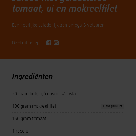
tomaat, ui en makreelfilet
Een heerlijke salade rijk aan omega-3 vetzuren!
Deel dit recept
Ingrediënten
70 gram bulgur/couscous/pasta
100 gram makreelfilet
Naar product
150 gram tomaat
1 rode ui