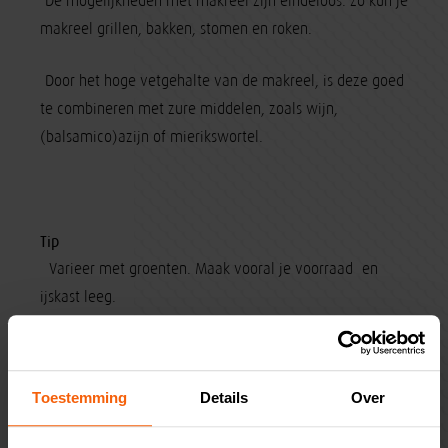
-De mogelijkheden met makreel zijn eindeloos: zo kun je
makreel grillen, bakken, stomen en roken.
-Door het hoge vetgehalte van de makreel, is deze goed
te combineren met zure middelen, zoals wijn,
(balsamico)azijn of mierikswortel.
Tip
- Varieer met groenten. Maak vooral je voorraad- en
ijskast leeg.
Toestemming
Details
Over
Voedingswaarden