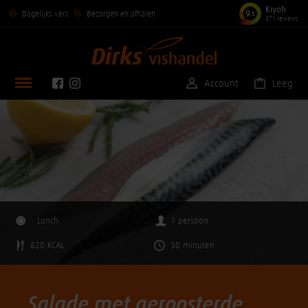
Kiyoh
9
Dagelijks vers
Bezorgen en afhalen
,5
371 reviews
Account
Leeg
Lunch
1 persoon
820 KCAL
30 minuten
Salade met geroosterde