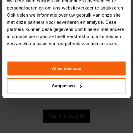
We gebruiken cookies om content en advertenties te
personaliseren en om ons websiteverkeer te analyseren.
Vet
46,6 gram
Ook delen we informatie over uw gebruik van onze site
met onze partners voor adverteren en analyse. Deze
Verzadigd vet
8,7 gram
partners kunnen deze gegevens combineren met andere
Eiwit
34,6 gram
informatie die u aan ze heeft verstrekt of die ze hebben
verzameld op basis van uw gebruik van hun services.
Koolhydraten
6,4 gram
Vezels
3 gram
Alles toestaan
Zout
2,03 gram
Aanpassen
Naar alle recepten