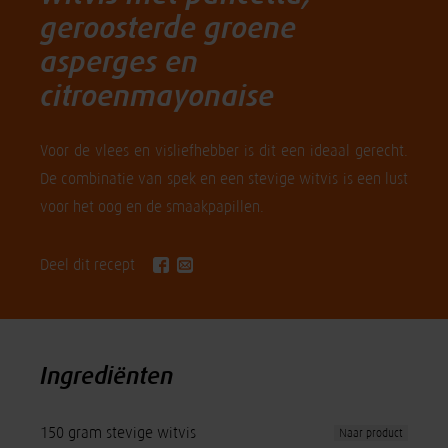
geroosterde groene
asperges en
citroenmayonaise
Voor de vlees en visliefhebber is dit een ideaal gerecht.
De combinatie van spek en een stevige witvis is een lust
voor het oog en de smaakpapillen.
Deel dit recept
Ingrediënten
150 gram stevige witvis
Naar product