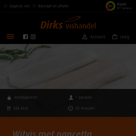
Kiyoh
9
Dagelijks vers
Bezorgen en afhalen
,5
371 reviews
Account
Leeg
Hoofdgerecht
1 persoon
586 KCAL
30 minuten
Witvis met pancetta,