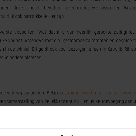
dagen. Deze schotels bevatten meer exclusieve vissoorten. Bov
atuurlijk ook hartstikke lekker zijn.
verste vissoorten. Wat dacht u van heerlijk gerookte palingfilet
e luxe variant uitgebreid met o.a. gestoomde zalmmoten en gegrilde t
n in de winkel. Dit geldt ook voor bezorgen; alleen in Katwijk, Rijns
n in andere plaatsen.
enige wat wij aanbieden. Bekijk ons
ruime assortiment aan alle vissoo
n samenstelling van de lekkerste sushi. Een leuke toevoeging aan uw
menstellen in de daarvoor bedoelde categorieën in de shop. Voldoend
se vis. Dirks Vishandel is hierbij geen uitzondering. Vooral onze ha
land. Zo zijn wij als winnaar geweest van de haring smaaktest van h