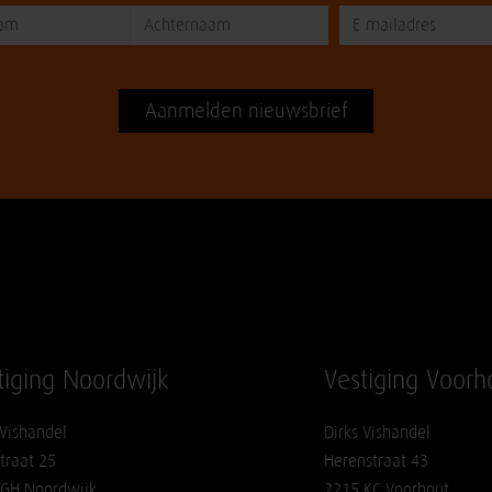
Aanmelden nieuwsbrief
tiging Noordwijk
Vestiging Voorh
 Vishandel
Dirks Vishandel
traat 25
Herenstraat 43
 GH Noordwijk
2215 KC Voorhout