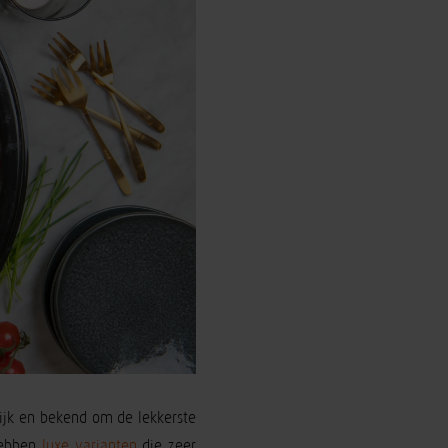
wijk en bekend om de lekkerste
 hebben
luxe varianten
die zeer