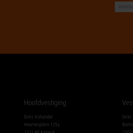
Hoofdvestiging
Ves
Dirks Vishandel
Dirks
Hoornesplein 125a
Boms
2221 BE Katwijk
2202