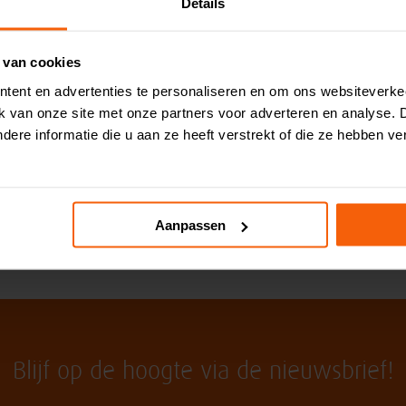
Details
de beste haring van Nederland! Kom eens langs in onze winkel en pro
 van cookies
ijk Bestellen
tent en advertenties te personaliseren en om ons websiteverke
ik van onze site met onze partners voor adverteren en analyse.
llen is eenvoudig te regelen via onze webshop.
Bezoek onze special
ere informatie die u aan ze heeft verstrekt of die ze hebben v
u aan de slag en voor u het weet staat de verste visschotel bij u op 
Aanpassen
Blijf op de hoogte via de nieuwsbrief!