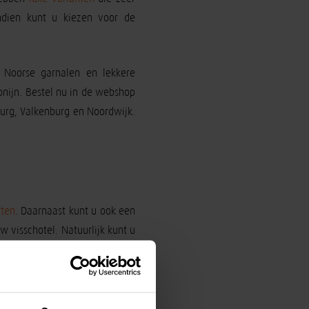
endien kunt u kiezen voor de
, Noorse garnalen en lekkere
onijn. Bestel nu in de webshop
burg, Valkenburg en Noordwijk.
rten
. Daarnaast kunt u ook een
 visschotel. Natuurlijk kunt u
e keuze!
ring valt erg in de smaak in de
et Leidsch Dagblad. Bovendien