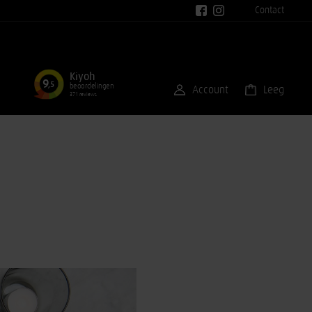
Contact
Kiyoh
9
,5
beoordelingen
Account
Leeg
371 reviews