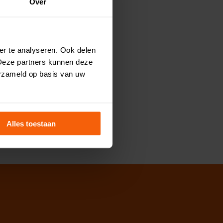
Over
ef de haring.
er te analyseren. Ook delen
 Deze partners kunnen deze
e pagina voor visschotels en
erzameld op basis van uw
tafel!
Alles toestaan