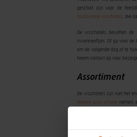
geschikt zijn voor de feest
traditionele visschotels
, die n
De visschotels bevatten de 
rivierkreeftjes. Of ga voor d
om de volgende dag af te hale
Neem contact op voor bezorge
Assortiment
De visschotels zijn niet het 
lekkere sushi schotel
nemen, ee
ook apart uw favoriete vis sa
Katwijk staat bekend om de ver
omstreken, maar ook in Neder