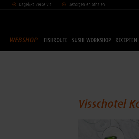
Dagelijks vers
e vis
Bezorgen en afhalen
WEBSHOP
FISHROUTE
SUSHI WORKSHOP
RECEPTEN
Visschotel K