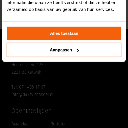
informatie die u aan ze heeft verstrekt of die ze hebben
verzameld op basis van uw gebruik van hun services.
Alles toestaan
Hoofdvestiging
Aanpassen
Dirks Vishandel
Hoornesplein 125a
2221 BE Katwijk
Tel. 071 408 17 07
info@dirksvishandel.nl
Openingstijden
Maandag:
Gesloten