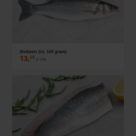
Zeebaars (ca. 500 gram)
49
13,
p/stuk