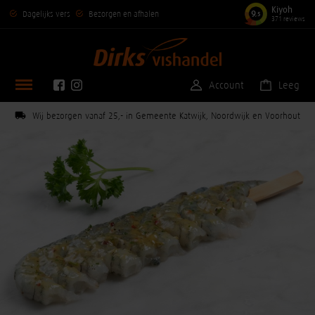
Kiyoh
9
Dagelijks vers
Bezorgen en afhalen
,5
371 reviews
Account
Leeg
Wij bezorgen vanaf 25,- in Gemeente Katwijk, Noordwijk en Voorhout