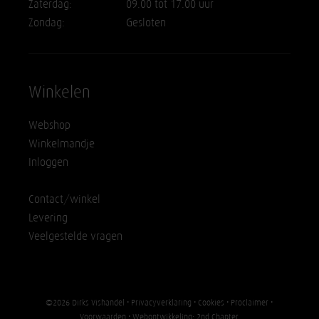
Zaterdag:
09.00 tot 17.00 uur
Zondag:
Gesloten
Winkelen
Webshop
Winkelmandje
Inloggen
Contact/winkel
Levering
Veelgestelde vragen
©2026 Dirks Vishandel •
Privacyverklaring
•
Cookies
•
Proclaimer
•
Voorwaarden
• Webontwikkeling:
2nd Chapter