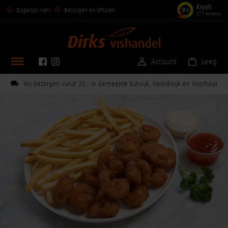
Kiyoh
9
Dagelijks vers
Bezorgen en afhalen
,5
371 reviews
Account
Leeg
Wij bezorgen vanaf 25,- in Gemeente Katwijk, Noordwijk en Voorhout