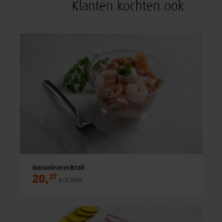
Klanten kochten ook
Garnalencocktail
37
20,
p/3 stuks