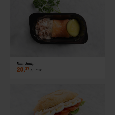
Zalmslaatje
37
20,
p/3 stuks