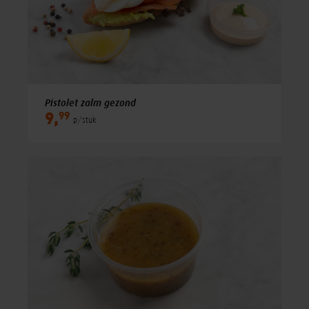
Pistolet zalm gezond
99
9,
p/stuk