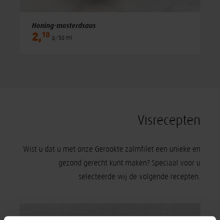
Honing-mosterdsaus
10
2,
p/50 ml
Visrecepten
Wist u dat u met onze Gerookte zalmfilet een unieke en
gezond gerecht kunt maken? Speciaal voor u
selecteerde wij de volgende recepten.