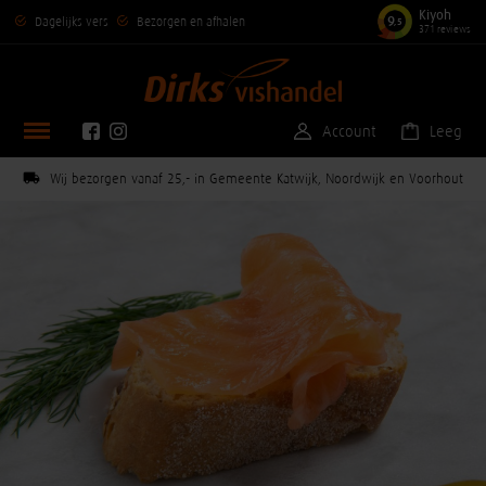
Kiyoh
9
Dagelijks vers
Bezorgen en afhalen
,5
371 reviews
Account
Leeg
Wij bezorgen vanaf 25,- in Gemeente Katwijk, Noordwijk en Voorhout