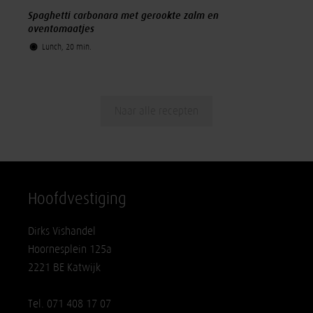
Spaghetti carbonara met gerookte zalm en
oventomaatjes
Lunch, 20 min.
Naar alle recepten
Hoofdvestiging
Dirks Vishandel
Hoornesplein 125a
2221 BE Katwijk
Tel. 071 408 17 07