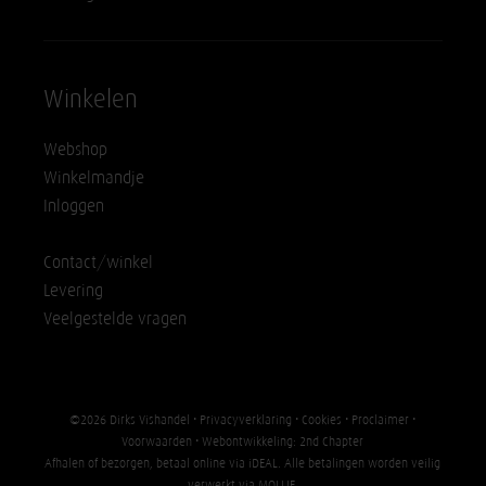
Winkelen
Webshop
Winkelmandje
Inloggen
Contact/winkel
Levering
Veelgestelde vragen
©2026 Dirks Vishandel •
Privacyverklaring
•
Cookies
•
Proclaimer
•
Voorwaarden
• Webontwikkeling:
2nd Chapter
Afhalen of bezorgen, betaal online via iDEAL. Alle betalingen worden veilig
verwerkt via
MOLLIE
.