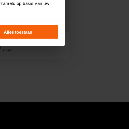
erzameld op basis van uw
Alles toestaan
lmwrap
9
p/stuk