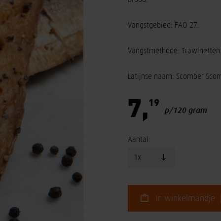
Vangstgebied: FAO 27.
Vangstmethode: Trawlnetten
Latijnse naam: Scomber Scom
7,
19
p/120 gram
Aantal:
In winkelmandje 