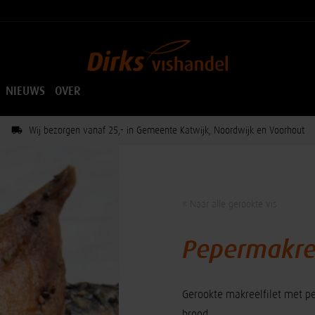
NIEUWS
OVER
Wij bezorgen vanaf 25,- in Gemeente Katwijk, Noordwijk en Voorhout
« Naar alle gerookte vis
Pepermakree
Gerookte makreelfilet met pep
brood.