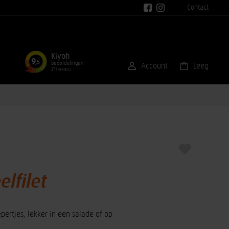
Contact
Kiyoh
9
,5
beoordelingen
Account
Leeg
371 reviews
lfilet
ertjes, lekker in een salade of op