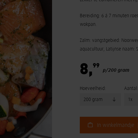
Bereiding: 6 á 7 minuten roe
wokpan.
Zalm: vangstgebied: Noorwe
aquacultuur, Latijnse naam: 
8,
99
p/200 gram
Hoeveelheid:
Aantal
In winkelmandje 