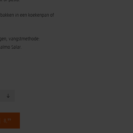
rbakken in een koekenpan of
gen, vangstmethode:
Salmo Salar.
:
| 8,
99