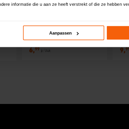
ere informatie die u aan ze heeft verstrekt of die ze hebben v
Aanpassen
Zalmwrap
Pis
99
9
6,
9,
p/stuk