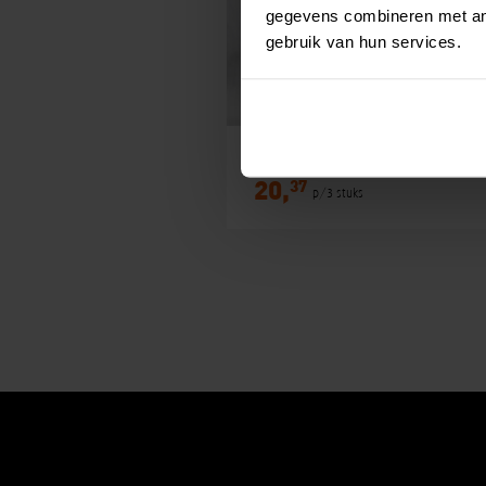
gegevens combineren met and
gebruik van hun services.
Zalmslaatje
37
20,
p/3 stuks