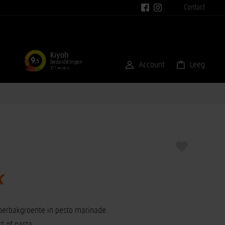
Contact
Kiyoh
9
,5
beoordelingen
Account
Leeg
371 reviews
k
oerbakgroente in pesto marinade.
t of pasta.