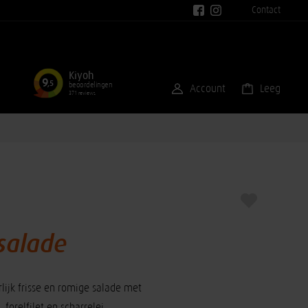
Contact
Kiyoh
9
,5
beoordelingen
Account
Leeg
371 reviews
lsalade
rlijk frisse en romige salade met
 forelfilet en scharrelei.