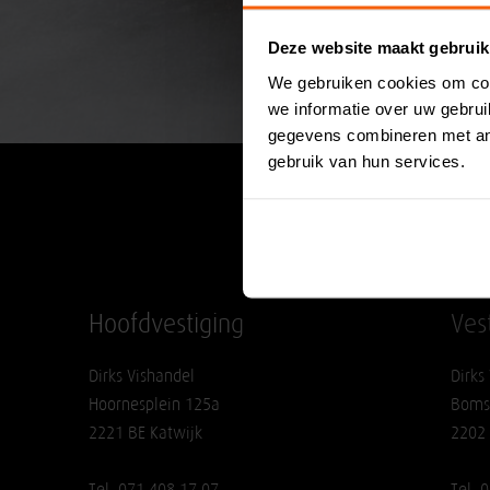
Deze website maakt gebruik
We gebruiken cookies om con
we informatie over uw gebru
gegevens combineren met and
gebruik van hun services.
Hoofdvestiging
Ves
Dirks Vishandel
Dirks
Hoornesplein 125a
Boms
2221 BE Katwijk
2202
Tel. 071 408 17 07
Tel. 