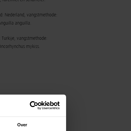
ed: Nederland, vangstmethode:
Anguilla anguilla.
: Turkije, vangstmethode:
 Oncorhynchus mykiss.
| 7,
99
Over