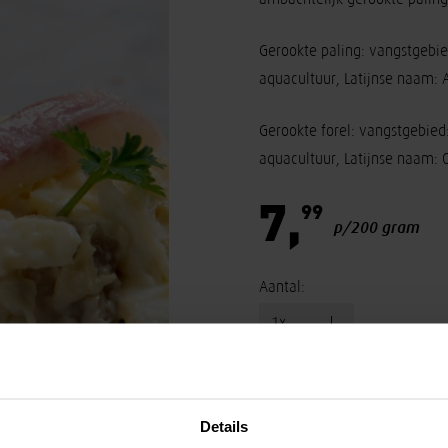
Gerookte paling: vangstgebi
aquacultuur, Latijnse naam: 
Gerookte forel: vangstgebied
aquacultuur, Latijnse naam:
7,
99
p/200 gram
Aantal:
In winkelmandje 
Details