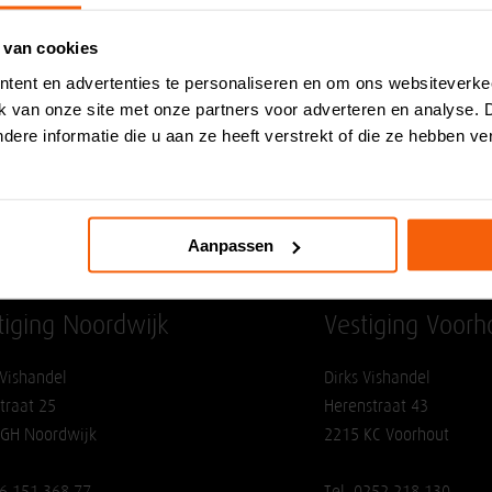
 van cookies
Ingrediënten & allergenen
tent en advertenties te personaliseren en om ons websiteverke
ik van onze site met onze partners voor adverteren en analyse.
ere informatie die u aan ze heeft verstrekt of die ze hebben v
Aanpassen
tiging Noordwijk
Vestiging Voorh
 Vishandel
Dirks Vishandel
traat 25
Herenstraat 43
 GH Noordwijk
2215 KC Voorhout
06 151 368 77
Tel. 0252 218 130