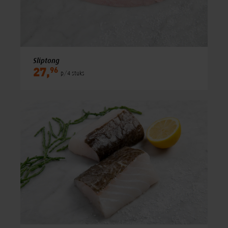
Sliptong
96
27,
p/4 stuks