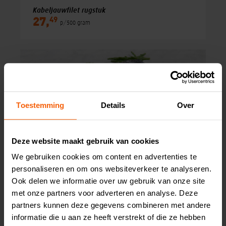
Kabeljauwfilet rugstuk
49
27,
p/500 gram
Toestemming
Details
Over
Deze website maakt gebruik van cookies
We gebruiken cookies om content en advertenties te
personaliseren en om ons websiteverkeer te analyseren.
Ook delen we informatie over uw gebruik van onze site
Zalmfilet
met onze partners voor adverteren en analyse. Deze
99
24,
p/500 gram
partners kunnen deze gegevens combineren met andere
informatie die u aan ze heeft verstrekt of die ze hebben