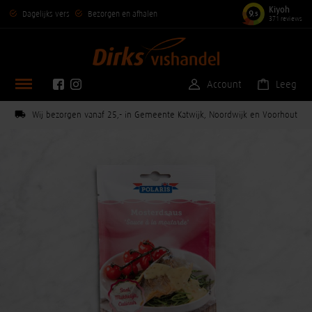
Kiyoh
9
Dagelijks vers
Bezorgen en afhalen
,5
371 reviews
Account
Leeg
Wij bezorgen vanaf 25,- in Gemeente Katwijk, Noordwijk en Voorhout