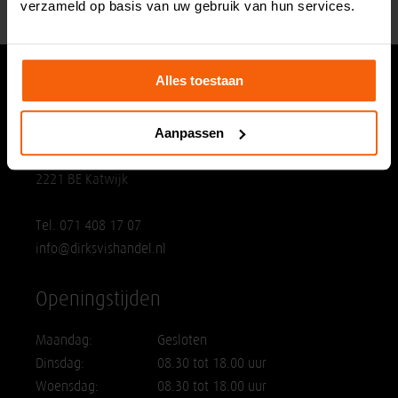
verzameld op basis van uw gebruik van hun services.
Alles toestaan
Hoofdvestiging
Aanpassen
Dirks Vishandel
Hoornesplein 125a
2221 BE Katwijk
Tel. 071 408 17 07
info@dirksvishandel.nl
Openingstijden
Maandag:
Gesloten
Dinsdag:
08.30 tot 18.00 uur
Woensdag:
08.30 tot 18.00 uur