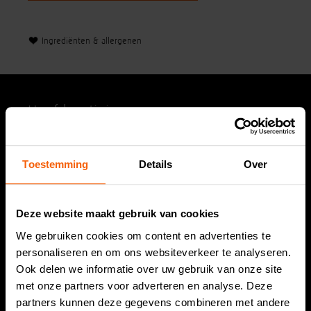
Ingrediënten & allergenen
Hoofdvestiging
Dirks Vishandel
Hoornesplein 125a
Toestemming
Details
Over
2221 BE Katwijk
Deze website maakt gebruik van cookies
Tel. 071 408 17 07
info@dirksvishandel.nl
We gebruiken cookies om content en advertenties te
personaliseren en om ons websiteverkeer te analyseren.
Ook delen we informatie over uw gebruik van onze site
Openingstijden
met onze partners voor adverteren en analyse. Deze
partners kunnen deze gegevens combineren met andere
Maandag:
Gesloten