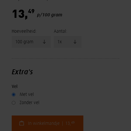
49
13,
p/100 gram
Hoeveelheid:
Aantal:
Extra's
Vel
Met vel
Zonder vel
49
In winkelmandje | 13,