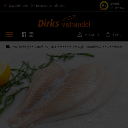
Kiyoh
9
Dagelijks vers
Bezorgen en afhalen
,5
371 reviews
Account
Leeg
Wij bezorgen vanaf 25,- in Gemeente Katwijk, Noordwijk en Voorhout