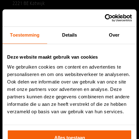
2221 BE Katwijk
Tel. 071 408 17 07
info@dirksvishandel.nl
Toestemming
Details
Over
Openingstijden
Deze website maakt gebruik van cookies
Maandag:
Gesloten
We gebruiken cookies om content en advertenties te
Dinsdag:
08.30 tot 18.00 uur
personaliseren en om ons websiteverkeer te analyseren.
Woensdag:
08.30 tot 18.00 uur
Ook delen we informatie over uw gebruik van onze site
Donderdag:
08.30 tot 18.00 uur
met onze partners voor adverteren en analyse. Deze
Vrijdag:
06.00 tot 18.00 uur
partners kunnen deze gegevens combineren met andere
Zaterdag:
08.00 tot 18.00 uur
informatie die u aan ze heeft verstrekt of die ze hebben
Zondag:
Gesloten
verzameld op basis van uw gebruik van hun services.
Vestiging Noordwijk
Alles toestaan