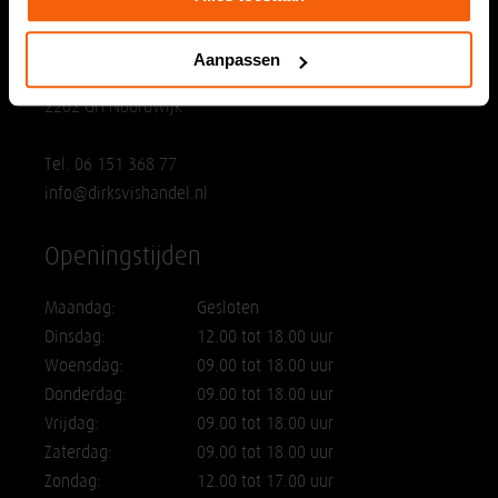
Dirks Vishandel
Aanpassen
Bomstraat 25
2202 GH Noordwijk
Tel. 06 151 368 77
info@dirksvishandel.nl
Openingstijden
Maandag:
Gesloten
Dinsdag:
12.00 tot 18.00 uur
Woensdag:
09.00 tot 18.00 uur
Donderdag:
09.00 tot 18.00 uur
Vrijdag:
09.00 tot 18.00 uur
Zaterdag:
09.00 tot 18.00 uur
Zondag:
12.00 tot 17.00 uur