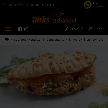
Kiyoh
9
Dagelijks vers
Bezorgen en afhalen
,5
371 reviews
Account
Leeg
Wij bezorgen vanaf 25,- in Gemeente Katwijk, Noordwijk en Voorhout