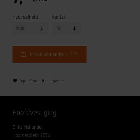
Hoeveelheid:
Aantal:
99
In winkelmandje | 7,
Ingrediënten & allergenen
Hoofdvestiging
Dirks Vishandel
Hoornesplein 125a