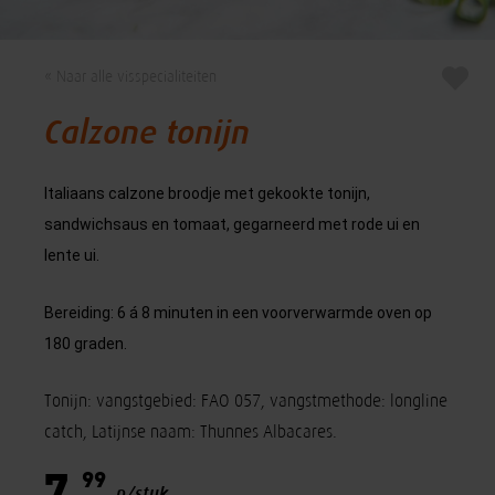
« Naar alle visspecialiteiten
Calzone tonijn
Italiaans calzone broodje met gekookte tonijn,
sandwichsaus en tomaat, gegarneerd met rode ui en
lente ui.
Bereiding: 6 á 8 minuten in een voorverwarmde oven op
180 graden.
Tonijn: vangstgebied: FAO 057, vangstmethode: longline
catch, Latijnse naam: Thunnes Albacares.
99
7,
p/stuk