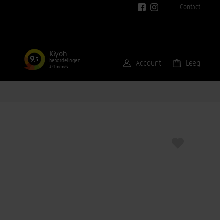
Contact
Kiyoh
9
,5
beoordelingen
Account
Leeg
371 reviews