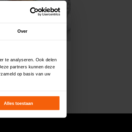
Over
beling
25
,
er te analyseren. Ook delen
p/750 gram
 Deze partners kunnen deze
erzameld op basis van uw
Alles toestaan