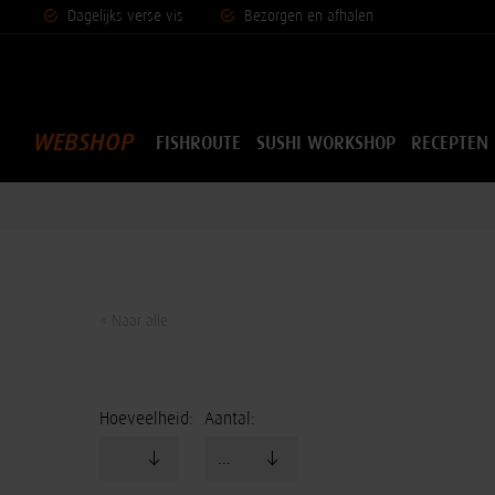
Dagelijks vers
e vis
Bezorgen en afhalen
WEBSHOP
FISHROUTE
SUSHI WORKSHOP
RECEPTEN
« Naar alle
Hoeveelheid:
Aantal: