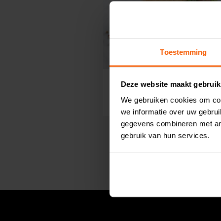
Toestemming
Pistolet gegrilde tonijn
Deze website maakt gebruik
49
10,
We gebruiken cookies om con
p/stuk
we informatie over uw gebru
gegevens combineren met and
gebruik van hun services.