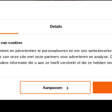
Details
Gegrilde tonijn
Kib
 van cookies
99
9,
23
tent en advertenties te personaliseren en om ons websiteverke
p/bakje (circa 90 gram)
ik van onze site met onze partners voor adverteren en analyse.
ere informatie die u aan ze heeft verstrekt of die ze hebben v
Aanpassen