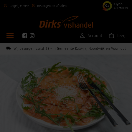
Kiyoh
9
Dagelijks vers
Bezorgen en afhalen
,5
371 reviews
Account
Leeg
Wij bezorgen vanaf 25,- in Gemeente Katwijk, Noordwijk en Voorhout