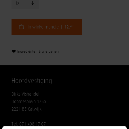
49
In winkelmandje | 12,
Ingrediënten & allergenen
Hoofdvestiging
Dirks Vishandel
Hoornesplein 125a
2221 BE Katwijk
Tel. 071 408 17 07