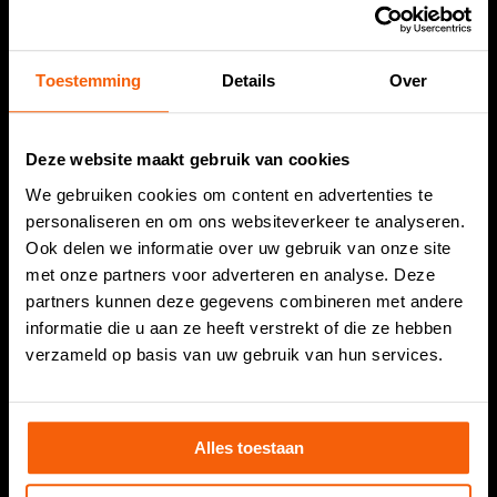
info@dirksvishandel.nl
Openingstijden
Toestemming
Details
Over
Maandag:
Gesloten
Dinsdag:
08.30 tot 18.00 uur
Deze website maakt gebruik van cookies
Woensdag:
08.30 tot 18.00 uur
We gebruiken cookies om content en advertenties te
Donderdag:
08.30 tot 18.00 uur
personaliseren en om ons websiteverkeer te analyseren.
Vrijdag:
06.00 tot 18.00 uur
Ook delen we informatie over uw gebruik van onze site
Zaterdag:
08.00 tot 18.00 uur
met onze partners voor adverteren en analyse. Deze
Zondag:
Gesloten
partners kunnen deze gegevens combineren met andere
informatie die u aan ze heeft verstrekt of die ze hebben
verzameld op basis van uw gebruik van hun services.
Vestiging Noordwijk
Alles toestaan
Dirks Vishandel
Bomstraat 25