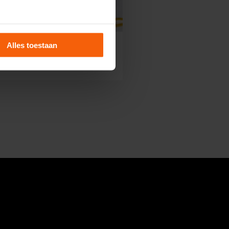
Alles toestaan
ookte zalmfilet
49
,
p/500 gram