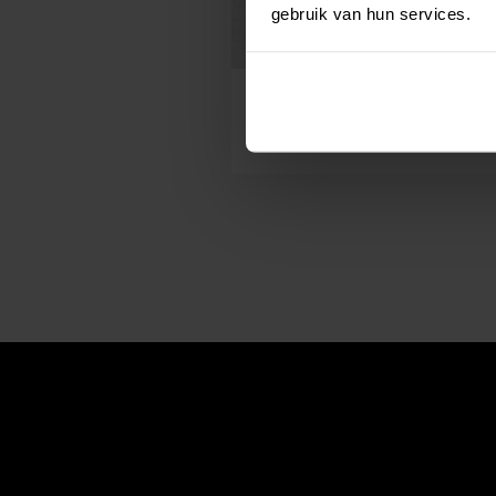
gebruik van hun services.
Luxe vistrio
99
31,
p/1 stuk