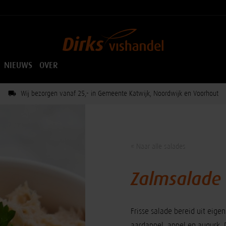
NIEUWS
OVER
Wij bezorgen vanaf 25,- in Gemeente Katwijk, Noordwijk en Voorhout
« Naar alle salades
Zalmsalade
Frisse salade bereid uit eige
aardappel, appel en augurk.