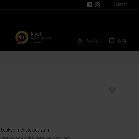
Contact
Kiyoh
9
,5
beoordelingen
Account
Leeg
371 reviews
n keuken met stukjes zalm,
 Deze salade gebruiken we ook voor