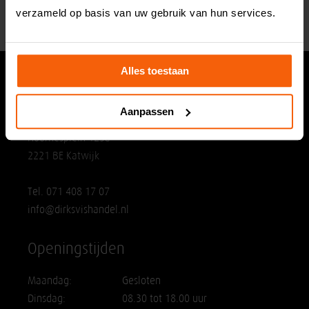
verzameld op basis van uw gebruik van hun services.
Alles toestaan
Hoofdvestiging
Aanpassen
Dirks Vishandel
Hoornesplein 125a
2221 BE Katwijk
Tel. 071 408 17 07
info@dirksvishandel.nl
Openingstijden
Maandag:
Gesloten
Dinsdag:
08.30 tot 18.00 uur