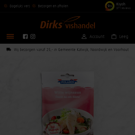
Kiyoh
9
Dagelijks vers
Bezorgen en afhalen
,5
371 reviews
Account
Leeg
Wij bezorgen vanaf 25,- in Gemeente Katwijk, Noordwijk en Voorhout