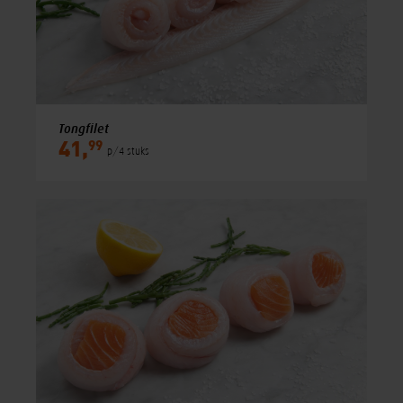
Tongfilet
99
41,
p/4 stuks