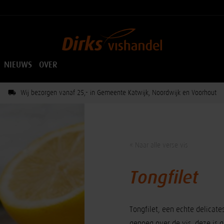
NIEUWS
OVER
Wij bezorgen vanaf 25,- in Gemeente Katwijk, Noordwijk en Voorhout
« Naar alle verse vis
Tongfilet
Tongfilet, een echte delicates
genoeg over de vis, deze is g