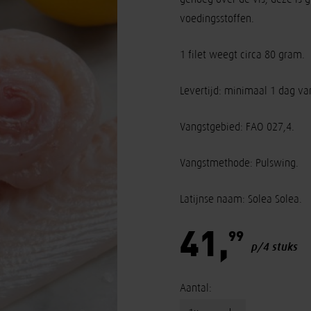
voedingsstoffen.
1 filet weegt circa 80 gram.
Levertijd: minimaal 1 dag van
Vangstgebied: FAO 027,4.
Vangstmethode: Pulswing.
Latijnse naam: Solea Solea.
41,
99
p/4 stuks
Aantal: