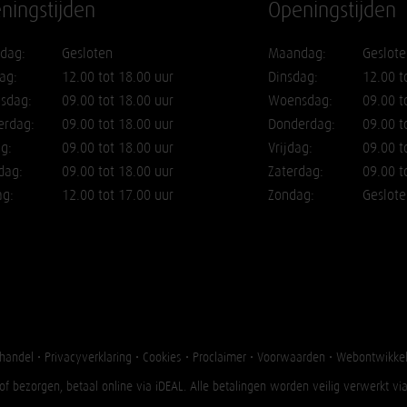
ningstijden
Openingstijden
dag:
Gesloten
Maandag:
Geslote
ag:
12.00 tot 18.00 uur
Dinsdag:
12.00 t
sdag:
09.00 tot 18.00 uur
Woensdag:
09.00 t
erdag:
09.00 tot 18.00 uur
Donderdag:
09.00 t
ag:
09.00 tot 18.00 uur
Vrijdag:
09.00 t
dag:
09.00 tot 18.00 uur
Zaterdag:
09.00 t
ag:
12.00 tot 17.00 uur
Zondag:
Geslote
handel •
Privacyverklaring
•
Cookies
•
Proclaimer
•
Voorwaarden
• Webontwikkel
of bezorgen, betaal online via iDEAL. Alle betalingen worden veilig verwerkt vi