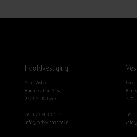
Hoofdvestiging
Ves
Dirks Vishandel
Dirks
Hoornesplein 125a
Boms
2221 BE Katwijk
2202
Tel. 071 408 17 07
Tel. 
info@dirksvishandel.nl
info@