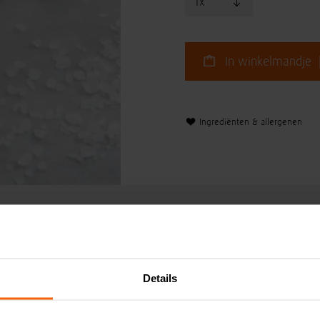
In winkelmandje 
Ingrediënten & allergenen
Details
Klanten koc