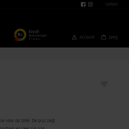
Contact
Kiyoh
9
,5
beoordelingen
Account
Leeg
371 reviews
se voor op tafel. De prijs zegt
raatloos en zeer rijk aan