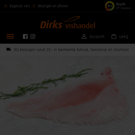
Kiyoh
9
Dagelijks vers
Bezorgen en afhalen
,5
371 reviews
Account
Leeg
Wij bezorgen vanaf 25,- in Gemeente Katwijk, Noordwijk en Voorhout