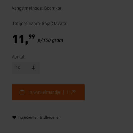
Vangstmethode: Boomkor.
Latijnse naam: Raja Clavata.
99
11,
p/150 gram
Aantal:
99
In winkelmandje | 11,
Ingrediënten & allergenen